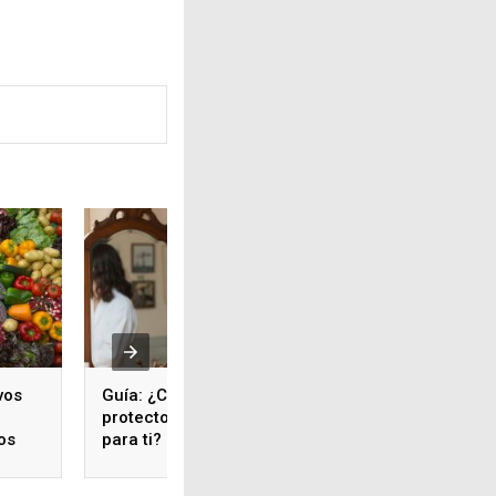
vos
Guía: ¿Cómo elegir un
protector solar en barra
os
para ti?