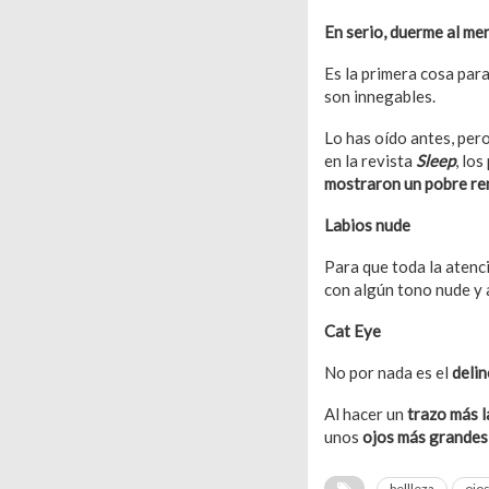
En serio, duerme al me
Es la primera cosa para
son innegables.
Lo has oído antes, per
en la revista
Sleep
, lo
mostraron un pobre re
Labios nude
Para que toda la atenc
con algún tono nude y a
Cat Eye
No por nada es el
delin
Al hacer un
trazo más 
unos
ojos más grande
bellleza
ojo