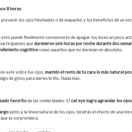
nos 8 horas
 prevenir los ojos hinchados o de mapache, y los beneficios de un es
o esto puede finalmente convencerte de apagar tus luces un poco ant
s participantes que
durmieron seis horas por noche durante dos semana
ndimiento cognitivo
como aquellos que no dormían en absoluto.
ión esté sobre tus ojos,
mantén el resto de tu cara lo más natural pos
lgo de gloss para darles brillo. Nada más.
eado favorito
de las celebridades: El
cat eye logra agrandar los ojo
largo
junto a la línea natural de los ojos, tendrás el efecto de una mi
s
que te sorprenderá.
s
ojos grandes
pestañas