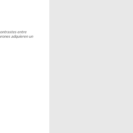
contrastes entre
turones adquieren un