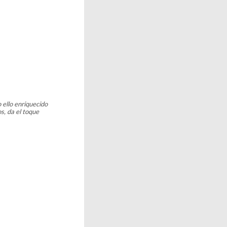
 ello enriquecido
os, da el toque