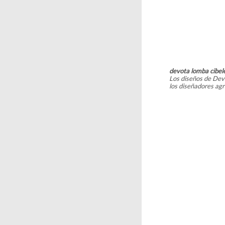
devota lomba cibel
Los diseños de Dev
los diseñadores ag