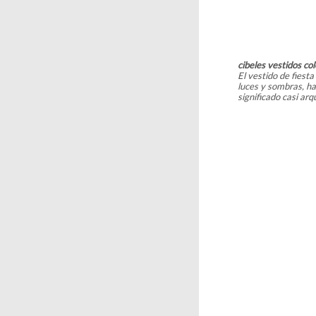
cibeles vestidos co
El vestido de fiest
luces y sombras, ha
significado casi arq