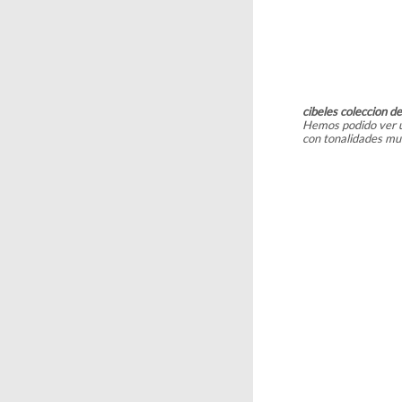
cibeles coleccion d
Hemos podido ver un
con tonalidades muy