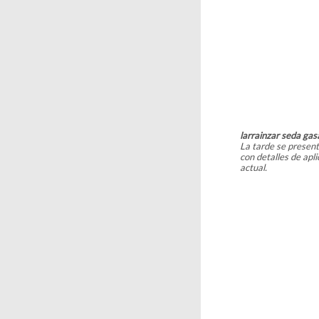
larrainzar seda gas
La tarde se present
con detalles de apli
actual.