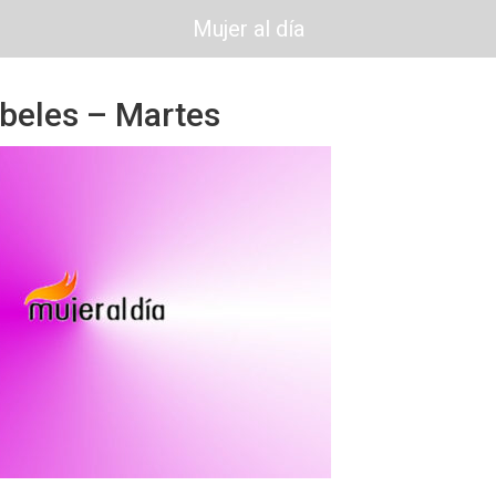
Mujer al día
ibeles – Martes