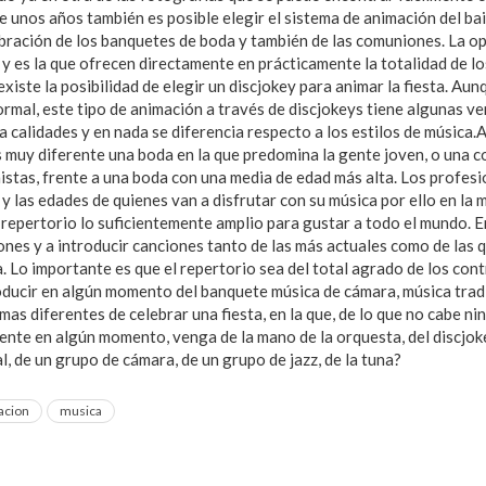
 unos años también es posible elegir el sistema de animación del ba
lebración de los banquetes de boda y también de las comuniones. La o
 y es la que ofrecen directamente en prácticamente la totalidad de lo
iste la posibilidad de elegir un discjokey para animar la fiesta. Aun
rmal, este tipo de animación a través de discjokeys tiene algunas ve
 calidades y en nada se diferencia respecto a los estilos de música.A
s muy diferente una boda en la que predomina la gente joven, o una c
istas, frente a una boda con una media de edad más alta. Los profes
y las edades de quienes van a disfrutar con su música por ello en la 
repertorio lo suficientemente amplio para gustar a todo el mundo. E
iones y a introducir canciones tanto de las más actuales como de las 
a. Lo importante es que el repertorio sea del total agrado de los co
oducir en algún momento del banquete música de cámara, música tradi
rmas diferentes de celebrar una fiesta, en la que, de lo que no cabe ni
ente en algún momento, venga de la mano de la orquesta, del discjok
al, de un grupo de cámara, de un grupo de jazz, de la tuna?
acion
musica