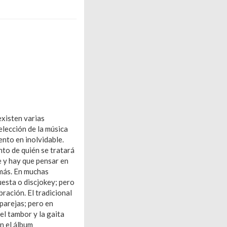
existen varias
elección de la música
nto en inolvidable.
nto de quién se tratará
e y hay que pensar en
 más. En muchas
uesta o discjokey; pero
bración. El tradicional
 parejas; pero en
el tambor y la gaita
n el álbum