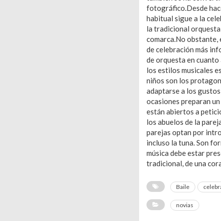
fotográfico.Desde hace
habitual sigue a la ce
la tradicional orquesta
comarca.No obstante, ex
de celebración más info
de orquesta en cuanto a
los estilos musicales e
niños son los protagon
adaptarse a los gustos 
ocasiones preparan un 
están abiertos a petic
los abuelos de la parej
parejas optan por intr
incluso la tuna. Son fo
música debe estar pres
tradicional, de una cor
Baile
celebr
novias