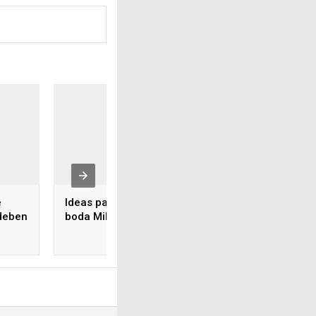
e
Ideas para tener una
 deben
boda Millennial