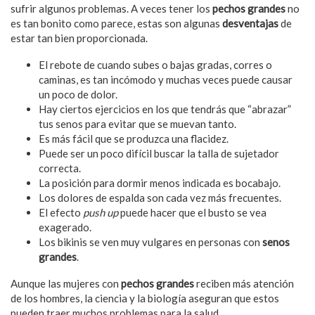
sufrir algunos problemas. A veces tener los
pechos grandes
no
es tan bonito como parece, estas son algunas
desventajas
de
estar tan bien proporcionada.
El rebote de cuando subes o bajas gradas, corres o
caminas, es tan incómodo y muchas veces puede causar
un poco de dolor.
Hay ciertos ejercicios en los que tendrás que “abrazar”
tus senos para evitar que se muevan tanto.
Es más fácil que se produzca una flacidez.
Puede ser un poco difícil buscar la talla de sujetador
correcta.
La posición para dormir menos indicada es bocabajo.
Los dolores de espalda son cada vez más frecuentes.
El efecto
push up
puede hacer que el busto se vea
exagerado.
Los bikinis se ven muy vulgares en personas con
senos
grandes
.
Aunque las mujeres con
pechos grandes
reciben más atención
de los hombres, la ciencia y la biología aseguran que estos
pueden traer muchos problemas para la salud.