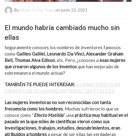
By
Mujer Al Día Team
on junio 22, 2021
El mundo habría cambiado mucho sin
ellas
Seguramente conoces los nombres de inventores famosos
como
Galileo Galilei, Leonardo Da Vinci, Alexander Graham
Bell, Thomas Alva Edison
, etc. Pero, ¿conoces a
esas mujeres
que crearon algunos de los inventos
que han mejorado de
sobremanera el mundo actual?
TAMBIÉN TE PUEDE INTERESAR:
6 CARACTERÍSTICAS
CIENTÍFICAS DE LA PAREJAS PERFECTAS Y FELICES
Las mujeres inventoras no son reconocidas con tanta
frecuencia como los hombres
. Muchas sufrieron lo que se
conoce como “
Efecto Matilda
“, una
práctica muy habitual en el
pasado en la que miles de científicas vieron como sus
investigaciones, trabajos, estudios, descubrimientos, eran
atribuidos a hombres
a pesar de ser ellas las verdaderas