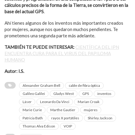
cálculos precisos de la forma de la Tierra, se convirtieron en la
base del actual GPS
.
Ahí tienes algunos de los inventos más importantes creados
por mujeres, aunque nos quedaron muchos pendientes. Te
prometemos una segunda parte más adelante.
TAMBIÉN TE PUEDE INTERESAR:
CIENTÍFICA DEL IPN
ENCUENTRA CURA PARA EL VIRUS DEL PAPILOMA
HUMANO
Autor: I.S.
Alexander Graham Bell
cable de fibra óptica
Galileo Galilei
Gladys West
GPS
inventos
Láser
Leonardo Da Vinci
Marian Croak
Marie Curie
Marthe Gautier
mujeres
Patricia Bath
rayos X portátiles
Shirley Jackson
Thomas Alva Edison
VOIP