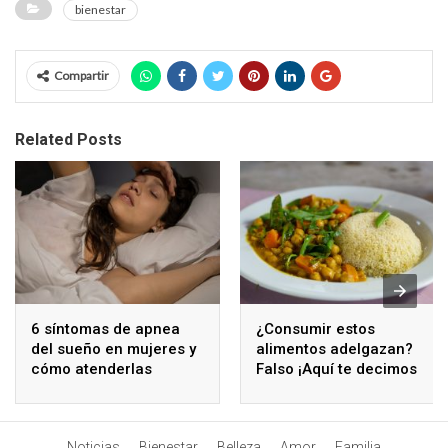
bienestar
Compartir
Related Posts
6 síntomas de apnea
¿Consumir estos
del sueño en mujeres y
alimentos adelgazan?
cómo atenderlas
Falso ¡Aquí te decimos
por qué!
Noticias
Bienestar
Belleza
Amor
Familia