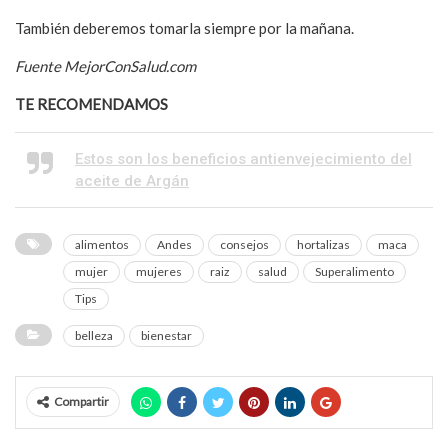
También deberemos tomarla siempre por la mañana.
Fuente MejorConSalud.com
TE RECOMENDAMOS
Estos son los beneficios antienvejecimiento del
aceite de Argán
alimentos
Andes
consejos
hortalizas
maca
mujer
mujeres
raiz
salud
Superalimento
Tips
belleza
bienestar
Compartir