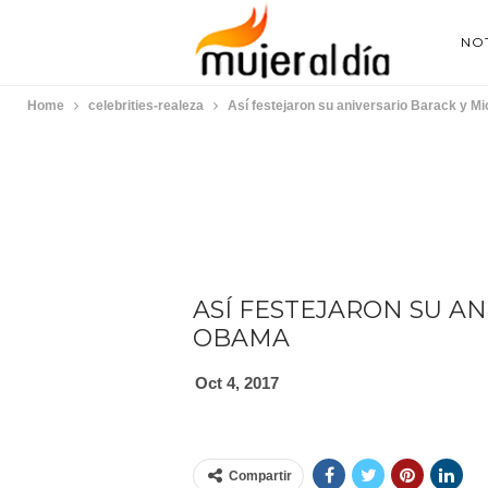
NOT
Home
celebrities-realeza
Así festejaron su aniversario Barack y M
ASÍ FESTEJARON SU A
OBAMA
Oct 4, 2017
Compartir