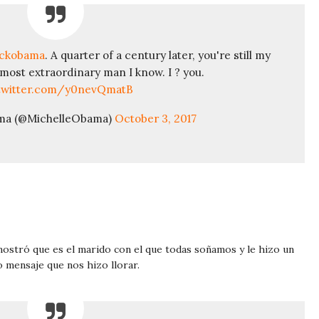
ckobama
. A quarter of a century later, you're still my
 most extraordinary man I know. I ? you.
.twitter.com/y0nevQmatB
ma (@MichelleObama)
October 3, 2017
stró que es el marido con el que todas soñamos y le hizo un
 mensaje que nos hizo llorar.