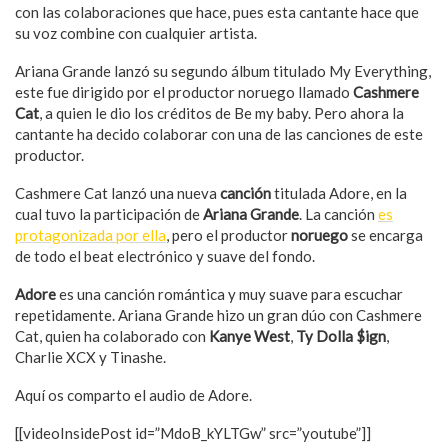
con las colaboraciones que hace, pues esta cantante hace que
su voz combine con cualquier artista.
Ariana Grande lanzó su segundo álbum titulado My Everything,
este fue dirigido por el productor noruego llamado
Cashmere
Cat
, a quien le dio los créditos de Be my baby. Pero ahora la
cantante ha decido colaborar con una de las canciones de este
productor.
Cashmere Cat lanzó una nueva
canción
titulada Adore, en la
cual tuvo la participación de
Ariana Grande
. La canción
es
protagonizada por ella
, pero el productor
noruego
se encarga
de todo el beat electrónico y suave del fondo.
Adore
es una canción romántica y muy suave para escuchar
repetidamente. Ariana Grande hizo un gran dúo con Cashmere
Cat, quien ha colaborado con
Kanye West
,
Ty Dolla $ign
,
Charlie XCX y Tinashe.
Aquí os comparto el audio de Adore.
[[videoInsidePost id=”MdoB_kYLTGw” src=”youtube”]]