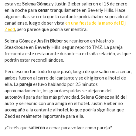
esta vez
Selena Gómez
y Justin Bieber salieron el 15 de enero
en la noche para
cenar
tranquilamente en Beverly Hills. Hace
algunos días se creía que la cantante podría haber superado al
canadiense, luego de ser vista
en una fiesta de la mano del Dj
Zedd
, pero parece que podría ser mentira.
Selena Gómez y
Justin Bieber
se reunieron en Mastro’s
Steakhouse en Beverly Hills, según reportó TMZ. La pareja
frecuenta este restaurante durante su extraña relación, así que
podrán estar reconciliándose.
Pero eso no fue todo lo que pasó, luego de que salieron a cenar,
ambos fueron al carro del cantante y se dirigieron al hotel de
ella. La
pareja
estuvo hablando por 25 minutos
aproximadamente, los guardaespaldas se alejaron del
automóvil para darles más privacidad. Selena Gómez salió del
auto y se reunió con una amiga en el hotel. Justin Bieber no
acompañó a la cantante al
hotel
, lo que podría significar que
Zedd es realmente importante para ella.
¿Creéis que
salieron
a cenar para volver como pareja?