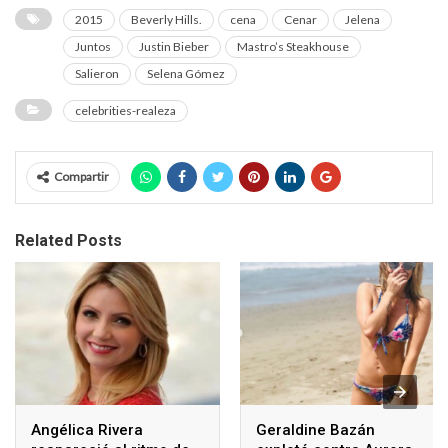
2015
Beverly Hills.
cena
Cenar
Jelena
Juntos
Justin Bieber
Mastro’s Steakhouse
Salieron
Selena Gómez
celebrities-realeza
Compartir
Related Posts
Angélica Rivera
Geraldine Bazán