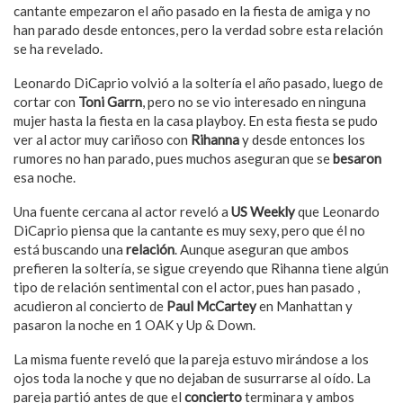
cantante empezaron el año pasado en la fiesta de amiga y no
han parado desde entonces, pero la verdad sobre esta relación
se ha revelado.
Leonardo DiCaprio volvió a la soltería el año pasado, luego de
cortar con
Toni Garrn
, pero no se vio interesado en ninguna
mujer hasta la fiesta en la casa playboy. En esta fiesta se pudo
ver al actor muy cariñoso con
Rihanna
y desde entonces los
rumores no han parado, pues muchos aseguran que se
besaron
esa noche.
Una fuente cercana al actor reveló a
US Weekly
que Leonardo
DiCaprio piensa que la cantante es muy sexy, pero que él no
está buscando una
relación
. Aunque aseguran que ambos
prefieren la soltería, se sigue creyendo que Rihanna tiene algún
tipo de relación sentimental con el actor, pues han pasado ,
acudieron al concierto de
Paul McCartey
en Manhattan y
pasaron la noche en 1 OAK y Up & Down.
La misma fuente reveló que la pareja estuvo mirándose a los
ojos toda la noche y que no dejaban de susurrarse al oído. La
pareja partió antes de que el
concierto
terminara y ambos