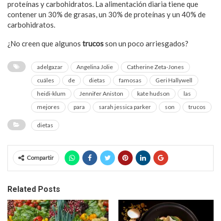
proteínas y carbohidratos. La alimentación diaria tiene que
contener un 30% de grasas, un 30% de proteínas y un 40% de
carbohidratos.
¿No creen que algunos
trucos
son un poco arriesgados?
adelgazar
Angelina Jolie
Catherine Zeta-Jones
cuáles
de
dietas
famosas
Geri Hallywell
heidi-klum
Jennifer Aniston
kate hudson
las
mejores
para
sarah jessica parker
son
trucos
dietas
Compartir
Related Posts