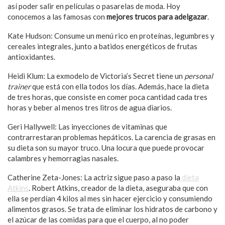
así poder salir en películas o pasarelas de moda. Hoy
conocemos a las famosas con
mejores trucos para adelgazar
.
Kate Hudson: Consume un menú rico en proteínas, legumbres y
cereales integrales, junto a batidos energéticos de frutas
antioxidantes.
Heidi Klum: La exmodelo de Victoria’s Secret tiene un
personal
trainer
que está con ella todos los días. Además, hace la dieta
de tres horas, que consiste en comer poca cantidad cada tres
horas y beber al menos tres litros de agua diarios.
Geri Hallywell: Las inyecciones de vitaminas que
contrarrestaran problemas hepáticos. La carencia de grasas en
su dieta son su mayor truco. Una locura que puede provocar
calambres y hemorragias nasales.
Catherine Zeta-Jones: La actriz sigue paso a paso la
dieta
Atkins
. Robert Atkins, creador de la dieta, aseguraba que con
ella se perdían 4 kilos al mes sin hacer ejercicio y consumiendo
alimentos grasos. Se trata de eliminar los hidratos de carbono y
el azúcar de las comidas para que el cuerpo, al no poder