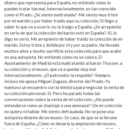
dinero que representa para España, no entiendo cómo lo
pueden tratar tan mal. Internacionalmente, es tan conocido
como el Prado.-¿Se siente maltratada?-Me siento muy triste
por mi marido y por haber traído aquí su colección. Si llego a
saber lo que va a ocurrir, no la traigo a España.-¿Se arrepiente
en serio de que la colección del barón esté en España?-Sí, lo
digo en serio. Me arrepiento de haber traído la colección de mi
marido. Estoy triste y dolida por él y por su padre. Ha llevado
muchos años y mucho sacrificio esta colección para que acabe
en una autopista. No entiendo cómo no se valora. El
Ayuntamiento de Madrid está maltratando al barón Thyssen, a
su colección y al museo, que va a quedar muy mal
internacionalmente.-¿El patronato la respalda?-Siempre.
Incluso me apoya Miguel Zugaza, director del Prado.-Ya
mantuvo un encuentro con la ministra para negociar la venta de
su colección personal.-Sí. Pero he parado todas las
conversaciones sobre la venta de mi colección.-¿No puede
entenderse como un chantaje o una amenaza?-De mi colección
no quiero ni hablar. Me siento defraudada. No se pone una
autopista delante de un museo.-En caso, de que se la llevase
fuera de España. ¿Cómo se llenaría la ampliación del museo,