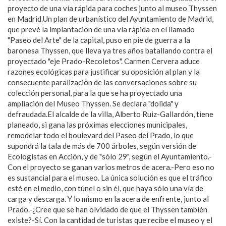
proyecto de una vía rápida para coches junto al museo Thyssen
en Madrid.Un plan de urbanístico del Ayuntamiento de Madrid,
que prevé la implantación de una vía rápida en el llamado
"Paseo del Arte" de la capital, puso en pie de guerra a la
baronesa Thyssen, que lleva ya tres años batallando contra el
proyectado "eje Prado-Recoletos". Carmen Cervera aduce
razones ecológicas para justificar su oposición al plan y la
consecuente paralización de las conversaciones sobre su
colección personal, para la que se ha proyectado una
ampliación del Museo Thyssen. Se declara "dolida" y
defraudada.El alcalde de la villa, Alberto Ruiz-Gallardón, tiene
planeado, si gana las próximas elecciones municipales,
remodelar todo el boulevard del Paseo del Prado, lo que
supondrá la tala de más de 700 árboles, según versión de
Ecologistas en Acción, y de "sólo 29", según el Ayuntamiento.-
Con el proyecto se ganan varios metros de acera.-Pero eso no
es sustancial para el museo. La única solución es que el tráfico
esté en el medio, con túnel o sin él, que haya sólo una vía de
carga y descarga. Y lo mismo en la acera de enfrente, junto al
Prado.-¿Cree que se han olvidado de que el Thyssen también
existe?-Sí. Con la cantidad de turistas que recibe el museo y el