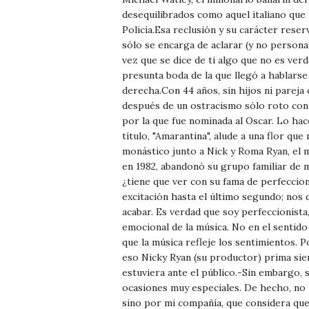
desequilibrados como aquel italiano que 
Policía.Esa reclusión y su carácter rese
sólo se encarga de aclarar (y no person
vez que se dice de ti algo que no es ver
presunta boda de la que llegó a hablarse
derecha.Con 44 años, sin hijos ni pareja
después de un ostracismo sólo roto con s
por la que fue nominada al Oscar. Lo hac
título, "Amarantina", alude a una flor qu
monástico junto a Nick y Roma Ryan, el 
en 1982, abandonó su grupo familiar de m
¿tiene que ver con su fama de perfeccio
excitación hasta el último segundo; nos
acabar. Es verdad que soy perfeccionista
emocional de la música. No en el sentid
que la música refleje los sentimientos.
eso Nicky Ryan (su productor) prima siem
estuviera ante el público.-Sin embargo, 
ocasiones muy especiales. De hecho, no h
sino por mi compañía, que considera que