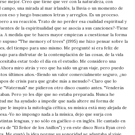
irse mejor. Creo que tiene que ver con la naturaleza, con
 campo, una mirada al mar irlandés, la lluvia o un momento de
con eso y luego buscamos letras y arreglos. Es un proceso.
ro a su reacción. Trato de no perder esa cualidad espiritual y
fuentes de la espiritualidad que se asocia a sus canciones?-Tiene
ida. A medida que te haces mayor empiezas a cuestionar la forma
 que supuso "The memory of trees" (1995) me hizo pensar sobre la
ones, del tiempo para uno mismo. Me pregunté si era feliz de
bajo para disfrutar de la contemplación de las cosas, de la vida
ecesitaba estar todo el día en el estudio. Me considero una
 Ahora miro atrás y veo que ha sido un gran viaje, pero puedo
estos últimos años.-Siendo un valor comercialmente seguro, ¿no
empos de crisis para que grabe más a menudo?-Claro que lo
de "Watermak" me pidieron otro disco cuanto antes. "Venderás
aban. Pero yo les dije que no estaba preparada. Nunca he
itud me ha ayudado a impedir que nada altere mi forma de
ue le inspira la mitología céltica, su música está muy alejada de
andesa.-Yo no impongo nada a la música, dejo que surja con
tintas lenguas, y no sólo en gaélico o en inglés. He cantado en
nora de "El Señor de los Anillos") y en este disco Nora Ryan creó
s. Me gustó la idea porque su sonoridad se adaptaba al viaje