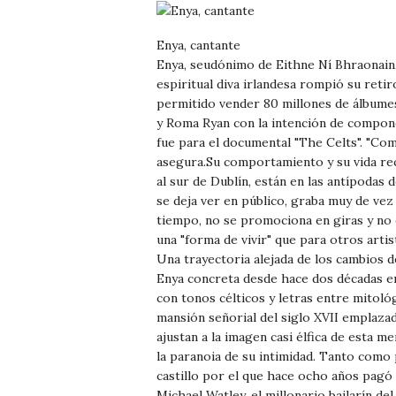
Enya, cantante
Enya, seudónimo de Eithne Ní Bhraonain,
espiritual diva irlandesa rompió su retir
permitido vender 80 millones de álbumes.
y Roma Ryan con la intención de compon
fue para el documental "The Celts". "Co
asegura.Su comportamiento y su vida reclu
al sur de Dublín, están en las antípodas 
se deja ver en público, graba muy de vez
tiempo, no se promociona en giras y no 
una "forma de vivir" que para otros artis
Una trayectoria alejada de los cambios d
Enya concreta desde hace dos décadas en 
con tonos célticos y letras entre mitológ
mansión señorial del siglo XVII emplazad
ajustan a la imagen casi élfica de esta m
la paranoia de su intimidad. Tanto como
castillo por el que hace ocho años pagó
Michael Watley, el millonario bailarín d