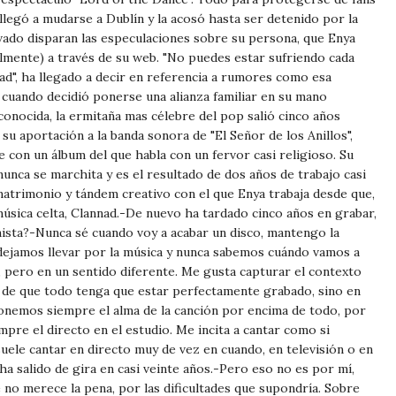
llegó a mudarse a Dublín y la acosó hasta ser detenido por la
rvado disparan las especulaciones sobre su persona, que Enya
almente) a través de su web. "No puedes estar sufriendo cada
dad", ha llegado a decir en referencia a rumores como esa
 cuando decidió ponerse una alianza familiar en su mano
 conocida, la ermitaña mas célebre del pop salió cinco años
u aportación a la banda sonora de "El Señor de los Anillos",
e con un álbum del que habla con un fervor casi religioso. Su
e nunca se marchita y es el resultado de dos años de trabajo casi
matrimonio y tándem creativo con el que Enya trabaja desde que,
úsica celta, Clannad.-De nuevo ha tardado cinco años en grabar,
nista?-Nunca sé cuando voy a acabar un disco, mantengo la
 dejamos llevar por la música y nunca sabemos cuándo vamos a
, pero en un sentido diferente. Me gusta capturar el contexto
o de que todo tenga que estar perfectamente grabado, sino en
 Ponemos siempre el alma de la canción por encima de todo, por
pre el directo en el estudio. Me incita a cantar como si
suele cantar en directo muy de vez en cuando, en televisión o en
a salido de gira en casi veinte años.-Pero eso no es por mí,
 no merece la pena, por las dificultades que supondría. Sobre