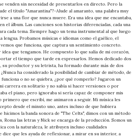
se venden sin necesidad de presentarlos en directo. Pero la
ude el título "Amarantina"?-Alude al amaranto, una palabra muy
irse a una flor que nunca muere. Era una idea que me encantaba,
n el álbum. Las canciones son historias diferenciadas, cada una
 para cada tema. Siempre hago un tema instrumental al que luego
 lengua. Probamos músicas e idiomas como el gaélico, el
ue vemos que funciona, que captura un sentimiento concreto.
r idea que tengamos. He compuesto lo que salía de mi corazón,
portar el tiempo que tarde en expresarlos. Hemos dedicado dos
, su productor y su letrista, ha formado durante más de dos
. ¿Nunca ha considerado la posibilidad de cambiar de método, de
o funciona o no se quiebra, ¿por qué romperlo? Jugaron un
carrera en solitario y no sabía si hacer versiones o por
ocaba el piano, pero ignoraba si sería capaz de componer mis
 primero que escribí, me animaron a seguir. Mi música les
ncepto desde el minuto uno, antes incluso de que hubiera
e hicimos la banda sonora de "The Celts", dimos con un método
s, Roma las letras y Nick se encarga de la producción. Somos un
a con la naturaleza, le atribuyen incluso cualidades
ice que les ayuda de reflexionar, a mirar en su interior, a