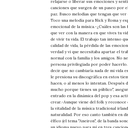
relajarse o liberar sus emociones y sent
canciones que surgen de un paseo por el
paz. Busco melodías que tengan que ver 
Toco una melodía para Nick y Roma y espe
emocional de la música.-¿Cuáles son las 
que ver con la manera en que vives tu v
de vivir tu vida. El trabajo tan intenso
calidad de vida, la pérdida de las emoci
verdad y vi que necesitaba apartar el tra
normal con la familia y los amigos. No n
persona privilegiada por poder hacerlo.
decir que no cambiaría nada de mi vida 
le presiona su discográfica en estos ti
hacen, o al menos lo intentan. Después 
mucho porque tienes un público", asegur
entrado en la dinámica del pop y esa act
crear.-Aunque viene del folk y reconoce q
la vitalidad de la música tradicional irl
naturalidad. Por eso canto también en dis
élfico (el tema "Aneiron", de la banda so
un idioma nuevo para mí en tres cancione