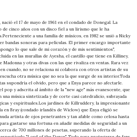
 nació el 17 de mayo de 1961 en el condado de Donegal. La
o de cinco años con un disco fiel a un lirismo que le ha
Perteneciente a una familia de músicos, en 1982 se unió a Nicky
er bandas sonoras para películas. El primer encargo importante
mpongo lo que sale de mi corazón y de mis sentimientos",
ida en las murallas de Ayesha, el castillo que tiene en Killiney,
de Madonna y otras divas con las que rivaliza en ventas. Rara vez
 en cuando, no se relaciona ni colabora con otros artistas de su
escucha otra música que no sea la que surge de su interior.Toda
tas supondría el olvido, pero que a Enya parece no afectarle.
el pop y adscrita al ámbito de la "new age" más evanescente, que
una música sintetizada y de corte casi catedralicio, subrayada
icas y espirituales.Los jardines de Killruddery, la impresionante
a en Bray (condado irlandés de Wiclow) que Enya eligió se
enuda artista de ojos penetrantes y tan afable como celosa hasta
 para gastarse una fortuna en añadir medidas de seguridad a un
 cerca de 700 millones de pesetas, superando la oferta de
el espectáculo "Lord of the Dance". Todo para protegerse de fans