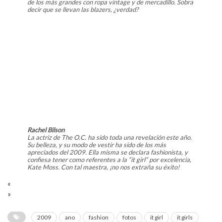
de los más grandes con ropa vintage y de mercadillo. Sobra
decir que se llevan las blazers, ¿verdad?
Rachel Bilson
La actriz de The O.C. ha sido toda una revelación este año.
Su belleza, y su modo de vestir ha sido de los más
apreciados del 2009. Ella misma se declara fashionista, y
confiesa tener como referentes a la “it girl” por excelencia,
Kate Moss. Con tal maestra, ¡no nos extraña su éxito!
«
»
2009
ano
fashion
fotos
it girl
it girls