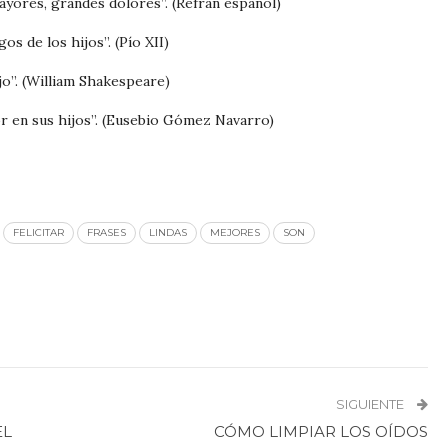
mayores, grandes dolores”. (Refrán español)
s de los hijos”. (Pío XII)
jo”. (William Shakespeare)
r en sus hijos”. (Eusebio Gómez Navarro)
FELICITAR
FRASES
LINDAS
MEJORES
SON
SIGUIENTE
EL
CÓMO LIMPIAR LOS OÍDOS