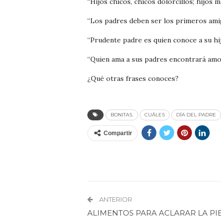
“Hijos chicos, chicos dolorcillos; hijos 
“Los padres deben ser los primeros amigo
“Prudente padre es quien conoce a su hi
“Quien ama a sus padres encontrará amo
¿Qué otras frases conoces?
BONITAS.
CUÁLES
DÍA DEL PADRE
Compartir
ANTERIOR
ALIMENTOS PARA ACLARAR LA PI