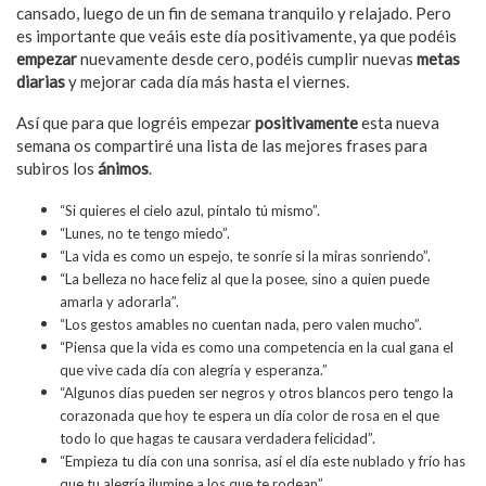
cansado, luego de un fin de semana tranquilo y relajado. Pero
es importante que veáis este día positivamente, ya que podéis
empezar
nuevamente desde cero, podéis cumplir nuevas
metas
diarias
y mejorar cada día más hasta el viernes.
Así que para que logréis empezar
positivamente
esta nueva
semana os compartiré una lista de las mejores frases para
subiros los
ánimos
.
“Si quieres el cielo azul, píntalo tú mismo”.
“Lunes, no te tengo miedo”.
“La vida es como un espejo, te sonríe si la miras sonriendo”.
“La belleza no hace feliz al que la posee, sino a quien puede
amarla y adorarla”.
“Los gestos amables no cuentan nada, pero valen mucho”.
“Piensa que la vida es como una competencia en la cual gana el
que vive cada día con alegría y esperanza.”
“Algunos días pueden ser negros y otros blancos pero tengo la
corazonada que hoy te espera un día color de rosa en el que
todo lo que hagas te causara verdadera felicidad”.
“Empieza tu día con una sonrisa, así el día este nublado y frío has
que tu alegría ilumine a los que te rodean”.