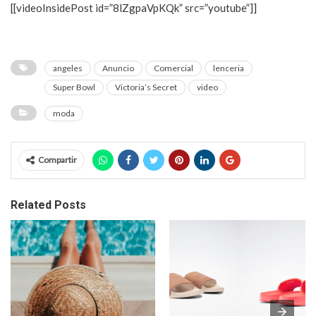
[[videoInsidePost id=”8lZgpaVpKQk” src=”youtube”]]
angeles
Anuncio
Comercial
lenceria
Super Bowl
Victoria’s Secret
video
moda
Compartir
Related Posts