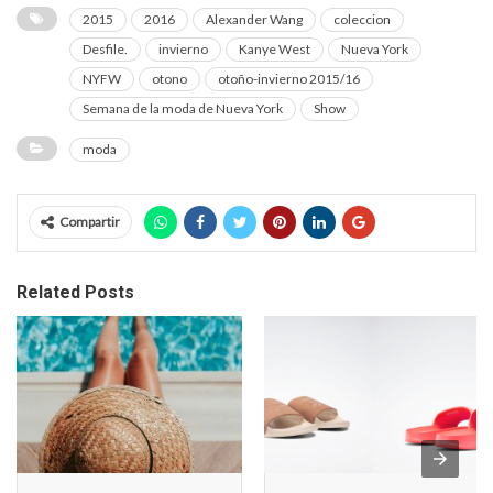
2015
2016
Alexander Wang
coleccion
Desfile.
invierno
Kanye West
Nueva York
NYFW
otono
otoño-invierno 2015/16
Semana de la moda de Nueva York
Show
moda
Compartir
Related Posts