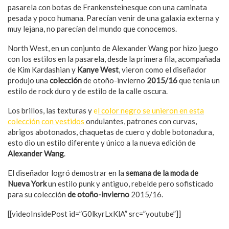
pasarela con botas de Frankensteinesque con una caminata
pesada y poco humana. Parecían venir de una galaxia externa y
muy lejana, no parecían del mundo que conocemos.
North West, en un conjunto de Alexander Wang por hizo juego
con los estilos en la pasarela, desde la primera fila, acompañada
de Kim Kardashian y
Kanye West
, vieron como el diseñador
produjo una
colección
de otoño-invierno
2015/16
que tenía un
estilo de rock duro y de estilo de la calle oscura.
Los brillos, las texturas y
e
l color negro se unieron en esta
colección con vestidos
ondulantes, patrones con curvas,
abrigos abotonados, chaquetas de cuero y doble botonadura,
esto dio un estilo diferente y único a la nueva edición de
Alexander Wang
.
El diseñador logró demostrar en la
semana de la moda de
Nueva York
un estilo punk y antiguo, rebelde pero sofisticado
para su colección
de otoño-invierno
2015/16.
[[videoInsidePost id=”G0lkyrLxKlA” src=”youtube”]]