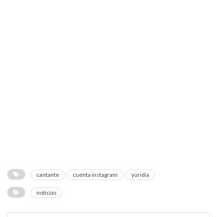
cantante
cuenta instagram
yuridia
noticias