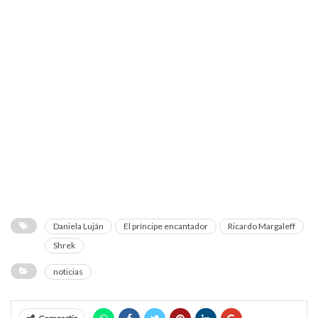
Daniela Luján
El príncipe encantador
Ricardo Margaleff
Shrek
noticias