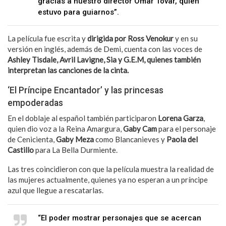
gracias a nuestro director Omar Tovar, quien
estuvo para guiarnos”.
La película fue escrita y
dirigida por Ross Venokur
y en su
versión en inglés, además de Demi, cuenta con las voces de
Ashley Tisdale, Avril Lavigne, Sia y G.E.M, quienes también
interpretan las canciones de la cinta.
‘El Príncipe Encantador’ y las princesas
empoderadas
En el doblaje al español también participaron
Lorena Garza
,
quien dio voz a la Reina Amargura,
Gaby Cam
para el personaje
de Cenicienta,
Gaby Meza
como Blancanieves y
Paola del
Castillo
para La Bella Durmiente.
Las tres coincidieron con que la película muestra la realidad de
las mujeres actualmente, quienes ya no esperan a un príncipe
azul que llegue a rescatarlas.
“El poder mostrar personajes que se acercan