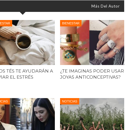
Más Del Autor
NESTAR
BIENESTAR
OS TÉS TE AYUDARÁN A
¿TE IMAGINAS PODER USAR
VIAR EL ESTRÉS
JOYAS ANTICONCEPTIVAS?
ICIAS
NOTICIAS