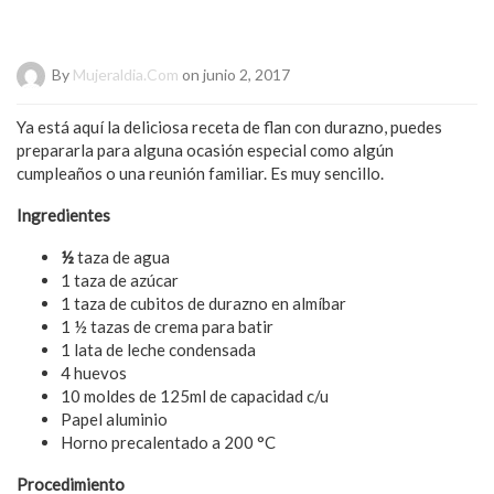
By
Mujeraldia.com
on junio 2, 2017
Ya está aquí la deliciosa receta de flan con durazno, puedes
prepararla para alguna ocasión especial como algún
cumpleaños o una reunión familiar. Es muy sencillo.
Ingredientes
½
taza de agua
1 taza de azúcar
1 taza de cubitos de durazno en almíbar
1 ½ tazas de crema para batir
1 lata de leche condensada
4 huevos
10 moldes de 125ml de capacidad c/u
Papel aluminio
Horno precalentado a 200 °C
Procedimiento