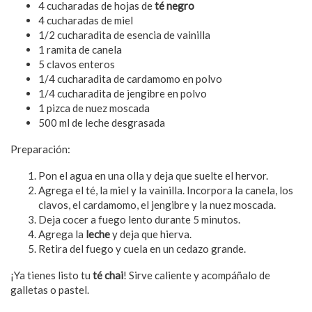
4 cucharadas de hojas de
té negro
4 cucharadas de miel
1/2 cucharadita de esencia de vainilla
1 ramita de canela
5 clavos enteros
1/4 cucharadita de cardamomo en polvo
1/4 cucharadita de jengibre en polvo
1 pizca de nuez moscada
500 ml de leche desgrasada
Preparación:
Pon el agua en una olla y deja que suelte el hervor.
Agrega el té, la miel y la vainilla. Incorpora la canela, los
clavos, el cardamomo, el jengibre y la nuez moscada.
Deja cocer a fuego lento durante 5 minutos.
Agrega la
leche
y deja que hierva.
Retira del fuego y cuela en un cedazo grande.
¡Ya tienes listo tu
té chai
! Sirve caliente y acompáñalo de
galletas o pastel.