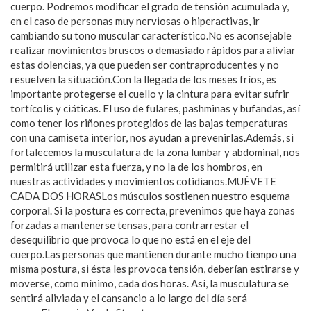
cuerpo. Podremos modificar el grado de tensión acumulada y,
en el caso de personas muy nerviosas o hiperactivas, ir
cambiando su tono muscular característico.No es aconsejable
realizar movimientos bruscos o demasiado rápidos para aliviar
estas dolencias, ya que pueden ser contraproducentes y no
resuelven la situación.Con la llegada de los meses fríos, es
importante protegerse el cuello y la cintura para evitar sufrir
tortícolis y ciáticas. El uso de fulares, pashminas y bufandas, así
como tener los riñones protegidos de las bajas temperaturas
con una camiseta interior, nos ayudan a prevenirlas.Además, si
fortalecemos la musculatura de la zona lumbar y abdominal, nos
permitirá utilizar esta fuerza, y no la de los hombros, en
nuestras actividades y movimientos cotidianos.MUÉVETE
CADA DOS HORASLos músculos sostienen nuestro esquema
corporal. Si la postura es correcta, prevenimos que haya zonas
forzadas a mantenerse tensas, para contrarrestar el
desequilibrio que provoca lo que no está en el eje del
cuerpo.Las personas que mantienen durante mucho tiempo una
misma postura, si ésta les provoca tensión, deberían estirarse y
moverse, como mínimo, cada dos horas. Así, la musculatura se
sentirá aliviada y el cansancio a lo largo del día será