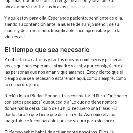
lágrimas, donde su sonrisa tenga un atisbo y se asome al
abrazarme sin soltar sus brazos
porque se siente perdida
.
Y aquí estoy para ella. Esperando paciente, pendiente de ella,
siendo su contención ante la muerte de su hijo menor, de su
madre y de su hermano. Inexplicable, incomprensible pero la
vida es así.
El tiempo que sea necesario
Y entre tanta catarsis y tantos nuevos comienzos y primeras
veces que nos esperan a mi madre y a mí, y por consiguiente a
las personas que nos aman y que amamos. Estoy cierto que el
tiempo que sea necesario estaremos aquí, como siempre, como
lo recuerdo: juntos.
Recién leía a Piedad Bonnett tras completar el libro ´Qué hacer
con estos pedazos´ que sucedió a ‘Lo que no tiene nombre’
donde habla del suicidio de su hijo, recupero una frase: «El
duelo dura lo que tiene que durar la vida. Así como el amor
inagotable e incomparable que ese sí dura para siempre».
El tiempo sabio habrá de actuar sobre nosotros. Dios, la