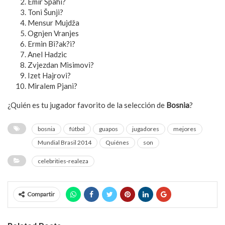
Emir Spahi?
Toni Šunji?
Mensur Mujdža
Ognjen Vranjes
Ermin Bi?ak?i?
Anel Hadzic
Zvjezdan Misimovi?
Izet Hajrovi?
Miralem Pjani?
¿Quién es tu jugador favorito de la selección de
Bosnia
?
bosnia
fútbol
guapos
jugadores
mejores
Mundial Brasil 2014
Quiénes
son
celebrities-realeza
Compartir