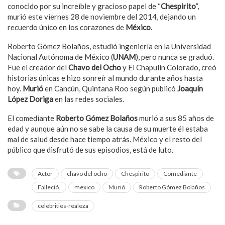
conocido por su increíble y gracioso papel de “
Chespirito
”,
murió este viernes 28 de noviembre del 2014, dejando un
recuerdo único en los corazones de
México
.
Roberto Gómez Bolaños, estudió ingeniería en la Universidad
Nacional Autónoma de México (
UNAM
), pero nunca se graduó.
Fue el creador del
Chavo del Ocho
y El Chapulín Colorado, creó
historias únicas e hizo sonreír al mundo durante años hasta
hoy.
Murió
en Cancún, Quintana Roo según publicó
Joaquín
López Doriga
en las redes sociales.
El comediante
Roberto Gómez Bolaños
murió a sus 85 años de
edad y aunque aún no se sabe la causa de su muerte él estaba
mal de salud desde hace tiempo atrás. México y el resto del
público que disfrutó de sus episodios, está de luto.
Actor
chavo del ocho
Chespirito
Comediante
Falleció.
mexico
Murió
Roberto Gómez Bolaños
celebrities-realeza