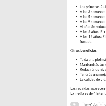
Las primeras 24 h
A las 3 semanas:
A las 5 semanas:
A las 9 semanas: 
Al año: Se reduce
A los 5 años: El 
A los 15 años: E
fumado.
Otros
beneficios
:
Te da una piel má
Mantendrás tus d
Reducirá los nive
Tendrás una mejo
La calidad de vid
Las recaídas aparecen 
La media es de 4 intent
beneficios
c