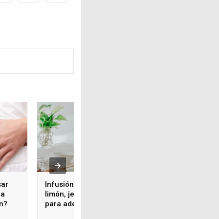
sar
Infusión de pepino,
ra
limón, jengibre y menta
ón?
para adelgazar