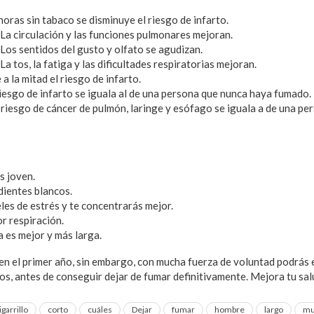
oras sin tabaco se disminuye el riesgo de infarto.
 La circulación y las funciones pulmonares mejoran.
 Los sentidos del gusto y olfato se agudizan.
La tos, la fatiga y las dificultades respiratorias mejoran.
 a la mitad el riesgo de infarto.
riesgo de infarto se iguala al de una persona que nunca haya fumado.
l riesgo de cáncer de pulmón, laringe y esófago se iguala a de una p
s joven.
ientes blancos.
les de estrés y te concentrarás mejor.
r respiración.
a es mejor y más larga.
en el primer año, sin embargo, con mucha fuerza de voluntad podrás 
os, antes de conseguir dejar de fumar definitivamente. Mejora tu salu
igarrillo
corto
cuáles
Dejar
fumar
hombre
largo
mu