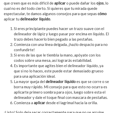
que creen que es más difícil de
aplicar
o puede dañar los
ojos
, lo
cual no es del todo cierto. Si quieres que tu mirada quede
espectacular, te damos algunos consejos para que sepas
cómo
aplicar tu
delineador líquido
.
Si eres principiante puedes hacer un trazo suave con el
delineador de lápiz y luego pasar por encima en líquido. El
trazo debes hacerlo bien pegado a las pestañas.
Comienza con una línea delgada, ¡hazlo despacio para no
confundirte!
Si eres de las que le tiembla la mano, apóyate con los
codos sobre una mesa, así lograrás estabilidad.
Es importante que agites bien el delineador líquido, ya
que si no lo haces, este puede estar demasiado grueso
para una aplicación ideal.
La mayor queja del
delineador líquido
es que se corre o se
borra muy rápido. Mi consejo para que esto no ocurra es
aplicarte primero sombra para ojos, luego sobre esta el
delineador y dale el toque final con mascara de pestañas.
Comienza a
aplicar
desde el lagrimal hacia la orilla.
¡Listo! Solo deja secar correctamente para que no se arruine