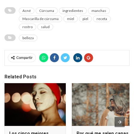
Acné
Cúrcuma
ingredientes
manchas
Mascarilla de cúrcuma
miel
piel
receta
rostro
salud
belleza
Compartir
Related Posts
Los cinco mejores
Por qué me salen canas