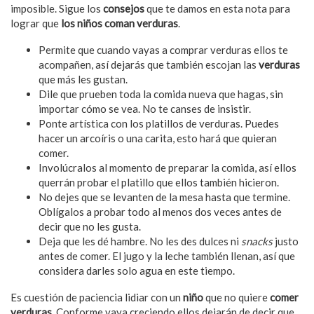
imposible. Sigue los
consejos
que te damos en esta nota para
lograr que
los niños coman verduras
.
Permite que cuando vayas a comprar verduras ellos te
acompañen, así dejarás que también escojan las
verduras
que más les gustan.
Dile que prueben toda la comida nueva que hagas, sin
importar cómo se vea. No te canses de insistir.
Ponte artística con los platillos de verduras. Puedes
hacer un arcoíris o una carita, esto hará que quieran
comer.
Involúcralos al momento de preparar la comida, así ellos
querrán probar el platillo que ellos también hicieron.
No dejes que se levanten de la mesa hasta que termine.
Oblígalos a probar todo al menos dos veces antes de
decir que no les gusta.
Deja que les dé hambre. No les des dulces ni
snacks
justo
antes de comer. El jugo y la leche también llenan, así que
considera darles solo agua en este tiempo.
Es cuestión de paciencia lidiar con un
niño
que no quiere
comer
verduras
. Conforme vaya creciendo ellos dejarán de decir que