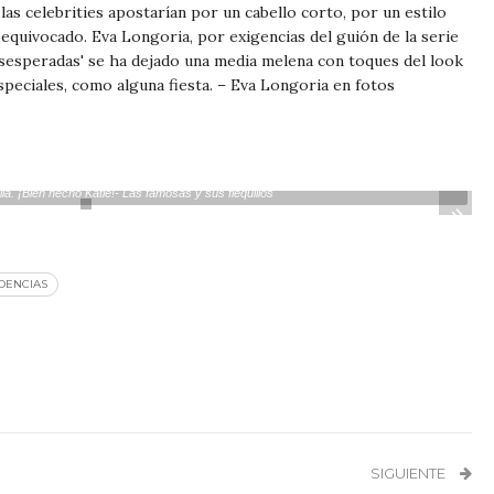
s celebrities apostarían por un cabello corto, por un estilo
equivocado. Eva Longoria, por exigencias del guión de la serie
sesperadas' se ha dejado una media melena con toques del look
eciales, como alguna fiesta. – Eva Longoria en fotos
 más ha llamado la atención con su cambio radical, y es que el corte bob más cortito y
lla. ¡Bien hecho Katie!- Las famosas y sus flequillos
»
DENCIAS
SIGUIENTE