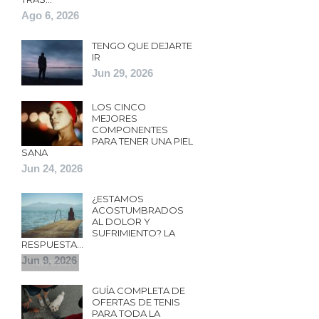
Ago 6, 2026
TENGO QUE DEJARTE
IR
Jun 29, 2026
LOS CINCO
MEJORES
COMPONENTES
PARA TENER UNA PIEL
SANA
Jun 24, 2026
¿ESTAMOS
ACOSTUMBRADOS
AL DOLOR Y
SUFRIMIENTO? LA
RESPUESTA…
Jun 9, 2026
ANTERIOR
GUÍA COMPLETA DE
OFERTAS DE TENIS
PARA TODA LA