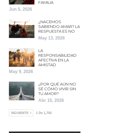
FAMILIA
Jun 5, 2026
¿NACEMOS
SABIENDO AMAR? LA
RESPUESTA ES NO
May 13, 2026
LA
RESPONSABILIDAD
AFECTIVA EN LA
AMISTAD
May 9, 2026
¿POR QUÉ AÚN NO
SÉ CÓMO VIVIR SIN
TU AMOR?
Abr 15, 2026
SIGUIENTE
1 De 1,755