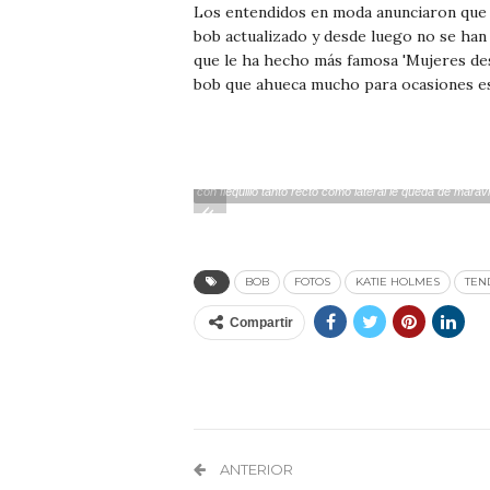
Los entendidos en moda anunciaron que la
bob actualizado y desde luego no se han 
que le ha hecho más famosa 'Mujeres de
bob que ahueca mucho para ocasiones esp
katie-holmes bob tendencias
Katie Holmes es la que
con flequillo tanto recto como lateral le queda de maravi
«
BOB
FOTOS
KATIE HOLMES
TEN
Compartir
ANTERIOR