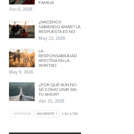
FAMILIA
Jun 5, 2026
¿NACEMOS
SABIENDO AMAR? LA
RESPUESTA ES NO
May 13, 2026
LA
RESPONSABILIDAD
AFECTIVA EN LA
AMISTAD
May 9, 2026
¿POR QUÉ AÚN NO
SÉ CÓMO VIVIR SIN
TU AMOR?
Abr 15, 2026
ANTERIOR
SIGUIENTE
1 De 1,755