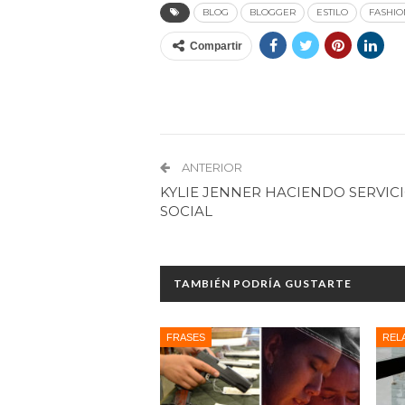
BLOG
BLOGGER
ESTILO
FASHIO
Compartir
ANTERIOR
KYLIE JENNER HACIENDO SERVIC
SOCIAL
TAMBIÉN PODRÍA GUSTARTE
FRASES
REL