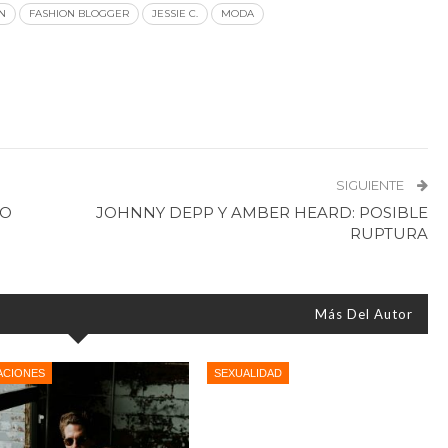
N
FASHION BLOGGER
JESSIE C.
MODA
SIGUIENTE
IO
JOHNNY DEPP Y AMBER HEARD: POSIBLE
RUPTURA
Más Del Autor
ACIONES
SEXUALIDAD