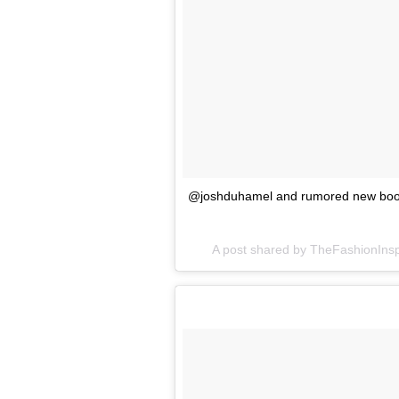
@joshduhamel and rumored new boo @e
A post shared by
TheFashionIns