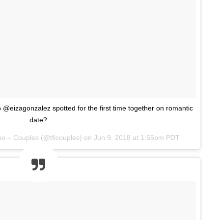
izagonzalez spotted for the first time together on romantic
date?
po – Couples
(@tficouples) on
Jun 9, 2018 at 1:55pm PDT