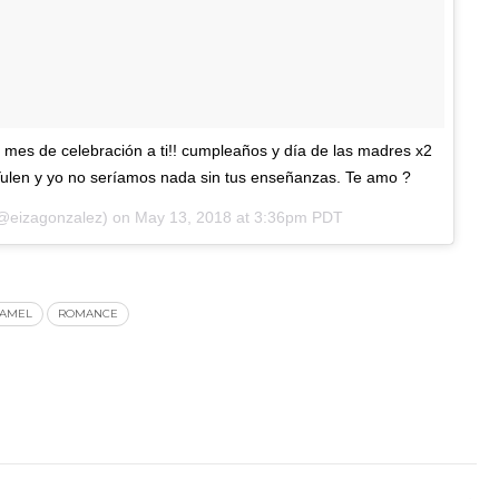
 mes de celebración a ti!! cumpleaños y día de las madres x2
Yulen y yo no seríamos nada sin tus enseñanzas. Te amo ?
@eizagonzalez) on
May 13, 2018 at 3:36pm PDT
HAMEL
ROMANCE