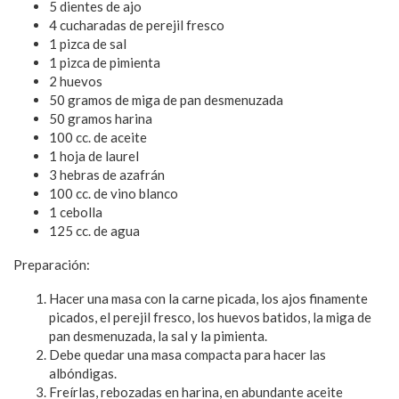
5 dientes de ajo
4 cucharadas de perejil fresco
1 pizca de sal
1 pizca de pimienta
2 huevos
50 gramos de miga de pan desmenuzada
50 gramos harina
100 cc. de aceite
1 hoja de laurel
3 hebras de azafrán
100 cc. de vino blanco
1 cebolla
125 cc. de agua
Preparación:
Hacer una masa con la carne picada, los ajos finamente
picados, el perejil fresco, los huevos batidos, la miga de
pan desmenuzada, la sal y la pimienta.
Debe quedar una masa compacta para hacer las
albóndigas.
Freírlas, rebozadas en harina, en abundante aceite