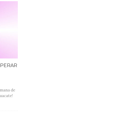
UPERAR
emana de
uacate!