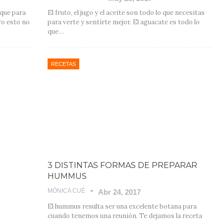
 que para
El fruto, el jugo y el aceite son todo lo que necesitas
ro esto no
para verte y sentirte mejor. El aguacate es todo lo
que…
RECETAS
3 DISTINTAS FORMAS DE PREPARAR
HUMMUS
MÓNICA CUÉ
Abr 24, 2017
El hummus resulta ser una excelente botana para
cuando tenemos una reunión. Te dejamos la receta