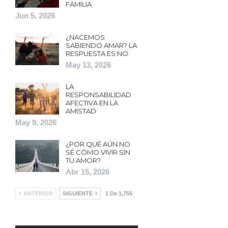
FAMILIA
Jun 5, 2026
¿NACEMOS
SABIENDO AMAR? LA
RESPUESTA ES NO
May 13, 2026
LA
RESPONSABILIDAD
AFECTIVA EN LA
AMISTAD
May 9, 2026
¿POR QUÉ AÚN NO
SÉ CÓMO VIVIR SIN
TU AMOR?
Abr 15, 2026
ANTERIOR
SIGUIENTE
1 De 1,755