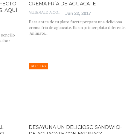
RFECTO
CREMA FRÍA DE AGUACATE
. AQUÍ
MUJERALDIA.COM
Jun 22, 2017
Para antes de tu plato fuerte prepara una deliciosa
crema fría de aguacate. Es un primer plato diferente.
¡Anímate…
 sencillo
 sabor
RECETAS
AL
DESAYUNA UN DELICIOSO SANDWICH
RO
DE AGUACATE CON ESPINACA