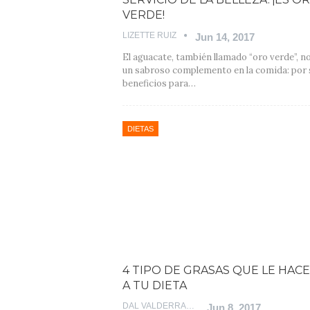
VERDE!
LIZETTE RUIZ
Jun 14, 2017
El aguacate, también llamado “oro verde”, no
un sabroso complemento en la comida: por 
beneficios para…
DIETAS
4 TIPO DE GRASAS QUE LE HACE
A TU DIETA
DAL VALDERRABANO
Jun 8, 2017