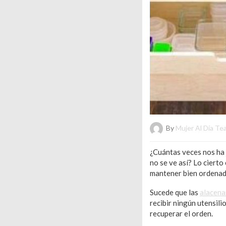
By
Mujer Al Día Te
¿Cuántas veces nos ha p
no se ve así? Lo cierto
mantener bien ordenad
Sucede que las
alacena
recibir ningún utensil
recuperar el orden.