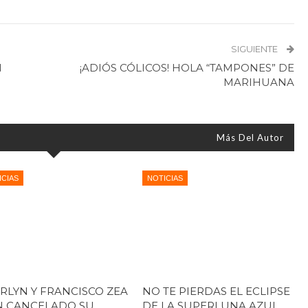
SIGUIENTE
N
¡ADIÓS CÓLICOS! HOLA “TAMPONES” DE
MARIHUANA
Más Del Autor
ICIAS
NOTICIAS
RLYN Y FRANCISCO ZEA
NO TE PIERDAS EL ECLIPSE
 CANCELADO SU
DE LA SUPERLUNA AZUL