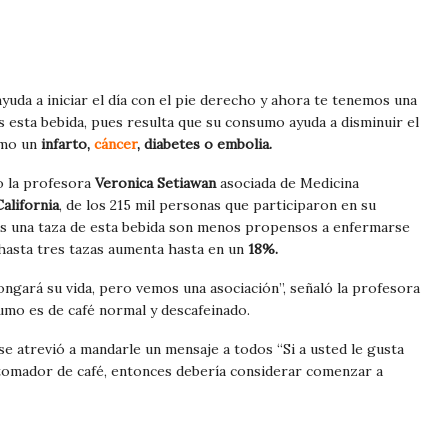
yuda a iniciar el día con el pie derecho y ahora te tenemos una
 esta bebida, pues resulta que su consumo ayuda a disminuir el
omo un
infarto,
cáncer
, diabetes o embolia.
o la profesora
Veronica Setiawan
asociada de Medicina
alifornia
, de los 215 mil personas que participaron en su
 una taza de esta bebida
son menos propensos a enfermarse
hasta tres tazas aumenta hasta en un
18%.
gará su vida, pero vemos una asociación”, señaló la profesora
sumo es de café normal y descafeinado.
e atrevió a mandarle un mensaje a todos “Si a usted le gusta
n tomador de café, entonces debería considerar comenzar a