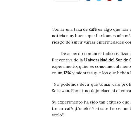
Tomar una taza de
café
es algo que nos a
noticia muy buena que hará ames aún más
riesgo de sufrir varias enfermedades c
De acuerdo con un estudio realizad
Preventiva de la
Universidad del Sur de C
experimento, quienes consumen al menos
en un
12%
y mientras que los que beben 
“No podemos decir que tomar café prolon
Setiawan. Eso sí, no dejó claro si el con
Su experimento ha sido tan exitoso que s
tomar café, ¡tómelo! Y si usted no es u
serlo”.