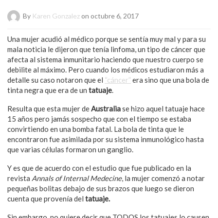
By
Karen Gonzalez
on octubre 6, 2017
Una mujer acudió al médico porque se sentía muy mal y para su
mala noticia le dijeron que tenía linfoma, un tipo de cáncer que
afecta al sistema inmunitario haciendo que nuestro cuerpo se
debilite al máximo. Pero cuando los médicos estudiaron más a
detalle su caso notaron que el
“cáncer”
era sino que una bola de
tinta negra que era de un
tatuaje
.
Resulta que esta mujer de
Australia
se hizo aquel tatuaje hace
15 años pero jamás sospecho que con el tiempo se estaba
convirtiendo en una bomba fatal. La bola de tinta que le
encontraron fue asimilada por su sistema inmunológico hasta
que varias células formaron un ganglio.
Y es que de acuerdo con el estudio que fue publicado en la
revista
Annals of Internal Medecine
, la mujer comenzó a notar
pequeñas bolitas debajo de sus brazos que luego se dieron
cuenta que provenía del
tatuaje.
Sin embargo, no quiere decir que TODOS los tatuajes lo causen,