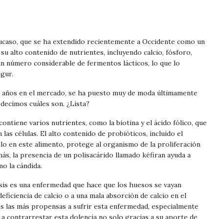
áucaso, que se ha extendido recientemente a Occidente como un
su alto contenido de nutrientes, incluyendo calcio, fósforo,
 un número considerable de fermentos lácticos, lo que lo
ogur.
os años en el mercado, se ha puesto muy de moda últimamente
 decimos cuáles son. ¿Lista?
 contiene varios nutrientes, como la biotina y el ácido fólico, que
las células. El alto contenido de probióticos, incluido el
olo en este alimento, protege al organismo de la proliferación
más, la presencia de un polisacárido llamado kéfiran ayuda a
o la cándida.
is es una enfermedad que hace que los huesos se vayan
ficiencia de calcio o a una mala absorción de calcio en el
s las más propensas a sufrir esta enfermedad, especialmente
 a contrarrestar esta dolencia no solo gracias a su aporte de