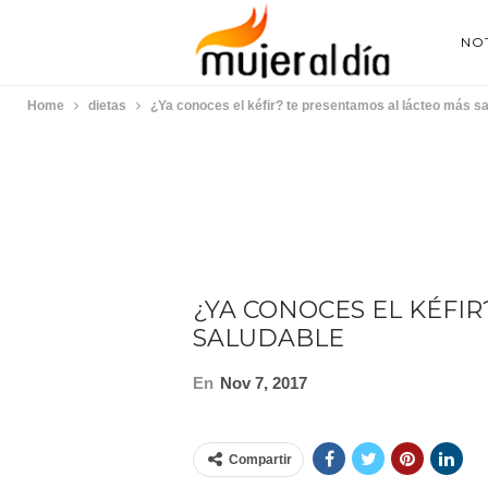
NOT
Home
dietas
¿Ya conoces el kéfir? te presentamos al lácteo más s
¿YA CONOCES EL KÉFI
SALUDABLE
En
Nov 7, 2017
Compartir