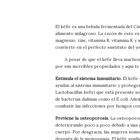
El kéfir es una bebida fermentada del C
alimento milagroso. La razón de esto es 
magnesio, zinc, vitamina B, vitamina K y
convierte en el perfecto sustituto del y
A pesar de que el kéfir lleva much
por sus increíbles propiedades y aquí te
Estimula el sistema inmunitario.
El kéfir
ayudan al sistema inmunitario y protegen 
Lactobacillus kefiri que está presente s
de bacterias dañinas como el E coli. Ade
combatir las infecciones por hongos com
Previene la osteoporosis.
La osteoporos
deteriorando poco a poco debido a una de
cuerpo. Por desgracia, las mujeres somo
después de la menopausia. El kéfir ayuda